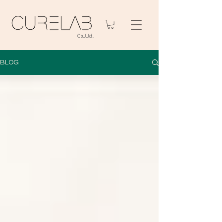
Co
.
,Ltd,
BLOG