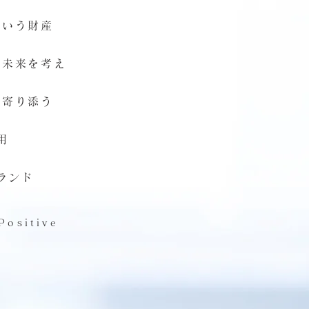
という財産
と未来を考え
て
寄り添う
用
ランド
ositive