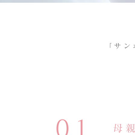
「​サ
01
母