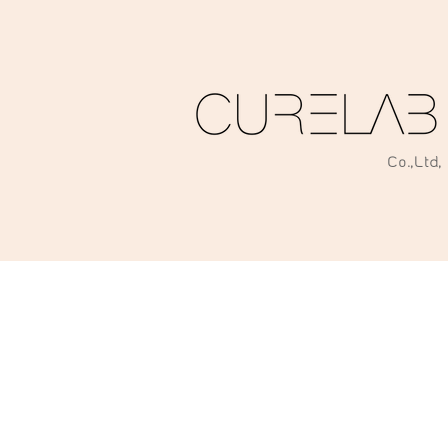
Co
.
,Ltd,