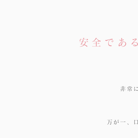
安全であ
非常
万が一、