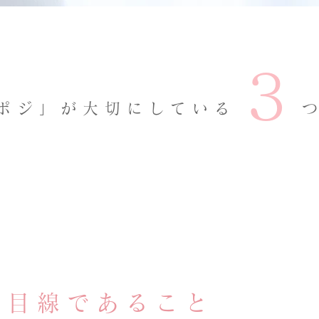
3
ンポジ」が大切にしている
​
親目線であること