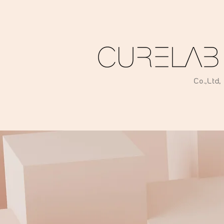
Co
.
,Ltd,