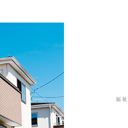
新築は今だ
福