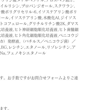
ラウリン酸メチルへプチル,アロエベラ液汁,
ロイルリシン,プロパンジオール,スクワラン,
酸ポリグリセリル-6,イソステアリン酸ポリ
ール,イソステアリン酸,水酸化AI,ジイソス
,トコフェロール,グリチルリチン酸2K,ダマス
化培養液,ヒト神経細胞順化培養液,ヒト歯髄細
化培養液,ヒト角化細胞順化培養液,ベニコウジ
カ）発酵液,（バチルス／ベニコウジ菌）／
BG,レシチン,エタノール,リゾレシチン,ア
2Na,フェノキシエタノール
す。お手数ですがお問合せフォームよりご連
ます。