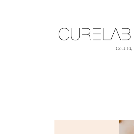
Co
.
,Ltd,