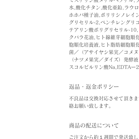
ミスチリン酸メチルヘプチル,
水,酸化チタン,酸化亜鉛,ラウ
ホホバ種子油,ポリリシノレイン
グリセリル-2,ペンチレングリコ
テアリン酸ポリグリセリル-10
クバラ花油,ヒト線維芽細胞順
胞順化培養液,ヒト脂肪細胞順
菌／（アサイヤシ果実／コメヌ
（ナツメ果実／ダイズ）発酵液,
スコルビルリン酸Na,EDTAー
返品・返金ポリシー
不良品は交換対応させて頂きま
絡お願い致します。
商品の配送について
ご注文から約１週間で発送致し