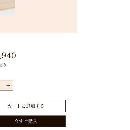
価
,940
格
込み
カートに追加する
今すぐ購入